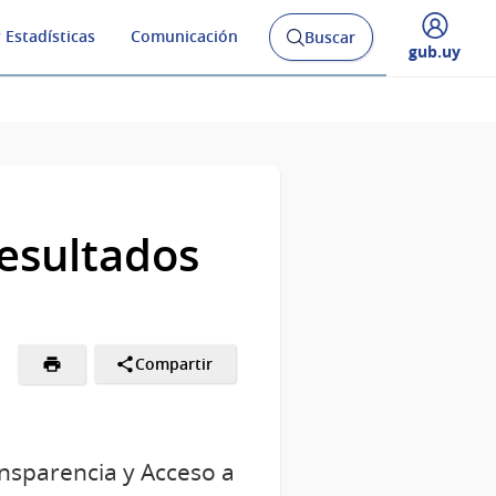
 Estadísticas
Comunicación
Buscar
Abrir
Desplegar
gub.uy
buscador
menú
y
de
esultados
Compartir
ansparencia y Acceso a