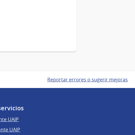
Reportar errores o sugerir mejoras
servicios
nte UAIP
ante UAIP