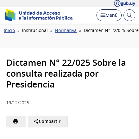
gub.uy
Unidad de Acceso
Abrir
Desplegar
Menú
a la Información Pública
busc
Ruta
Inicio
Institucional
Normativa
Dictamen N° 22/025 Sobre 
de
navegación
Dictamen N° 22/025 Sobre la
consulta realizada por
Presidencia
19/12/2025
Compartir