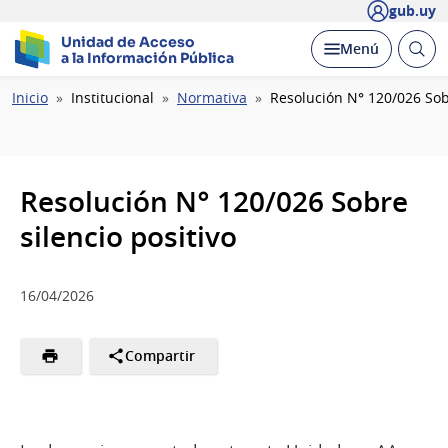
gub.uy
Unidad de Acceso
Abrir
Desplegar
Menú
a la Información Pública
busc
Ruta
Inicio
Institucional
Normativa
Resolución N° 120/026 Sobr
de
navegación
Resolución N° 120/026 Sobre
silencio positivo
16/04/2026
Compartir