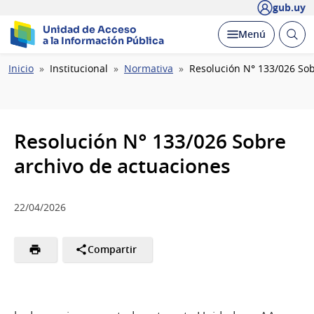
gub.uy
Unidad de Acceso
Abrir
Desplegar
Menú
a la Información Pública
busc
Ruta
Inicio
Institucional
Normativa
Resolución N° 133/026 Sob
de
navegación
Resolución N° 133/026 Sobre
archivo de actuaciones
22/04/2026
Compartir