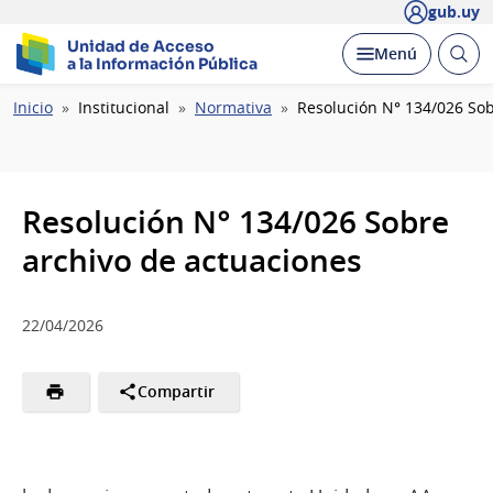
gub.uy
Unidad de Acceso
Abrir
Desplegar
Menú
a la Información Pública
busc
Ruta
Inicio
Institucional
Normativa
Resolución N° 134/026 Sob
de
navegación
Resolución N° 134/026 Sobre
archivo de actuaciones
22/04/2026
Compartir