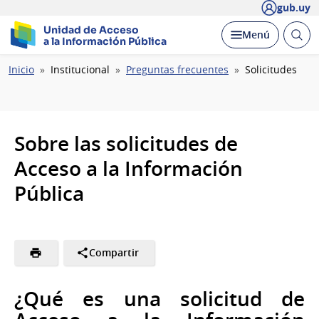
gub.uy
Unidad de Acceso
Abrir
Desplegar
Menú
a la Información Pública
busc
Ruta
Inicio
Institucional
Preguntas frecuentes
Solicitudes
de
navegación
Sobre las solicitudes de
Acceso a la Información
Pública
Compartir
¿Qué es una solicitud de