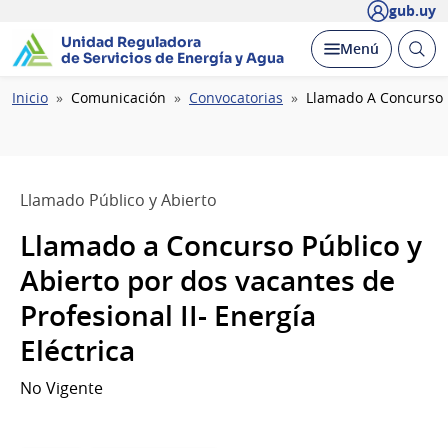
gub.uy
Unidad Reguladora
Abrir
Desplegar
Menú
de Servicios de Energía y Agua
busc
Ruta
Inicio
Comunicación
Convocatorias
Llamado A Concurso Pú
de
navegación
Llamado Público y Abierto
Llamado a Concurso Público y
Abierto por dos vacantes de
Profesional II- Energía
Eléctrica
No Vigente