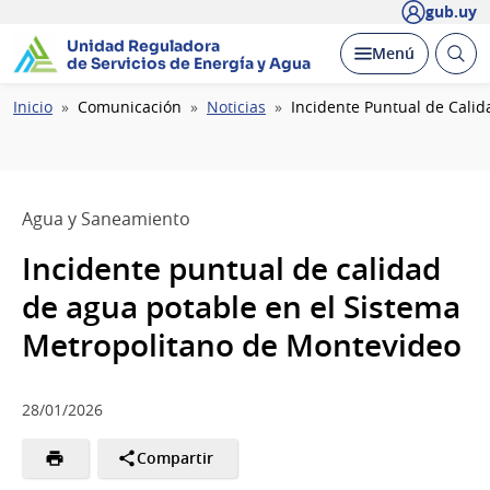
gub.uy
Unidad Reguladora
Abrir
Desplegar
Menú
de Servicios de Energía y Agua
busc
Ruta
Inicio
Comunicación
Noticias
Incidente Puntual de Cali
de
navegación
Agua y Saneamiento
Incidente puntual de calidad
de agua potable en el Sistema
Metropolitano de Montevideo
28/01/2026
Compartir