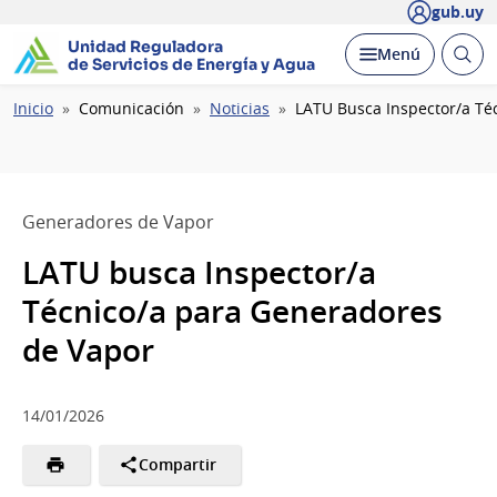
gub.uy
Unidad Reguladora
Abrir
Desplegar
Menú
de Servicios de Energía y Agua
busc
Ruta
Inicio
Comunicación
Noticias
LATU Busca Inspector/a Té
de
navegación
Generadores de Vapor
LATU busca Inspector/a
Técnico/a para Generadores
de Vapor
14/01/2026
Compartir