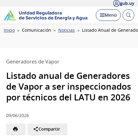
gub.uy
Unidad Reguladora
Abrir
Desplegar
Menú
de Servicios de Energía y Agua
busc
Ruta
Inicio
Comunicación
Noticias
Listado Anual de Generado
de
navegación
Generadores de Vapor
Listado anual de Generadores
de Vapor a ser inspeccionados
por técnicos del LATU en 2026
09/06/2026
Compartir