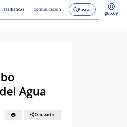
 Estadísticas
Comunicación
Buscar
Abrir
Desplegar
gub.uy
buscador
menú
y
de
abo
 del Agua
Compartir