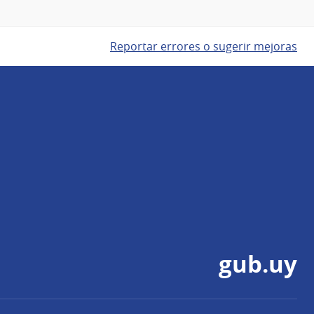
Reportar errores o sugerir mejoras
gub.uy