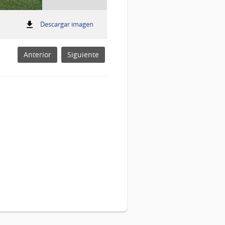
:
Descargar imagen
Auditorías de PSA
Auditorías
de
PSA
Anterior
Siguiente