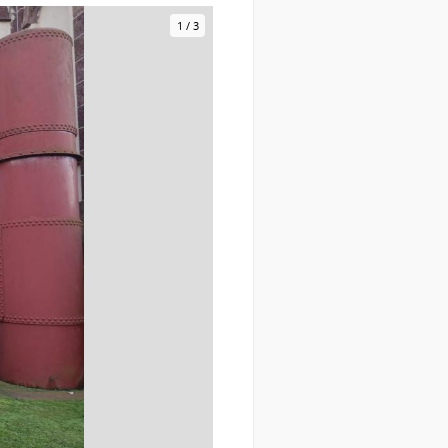
1
/
3