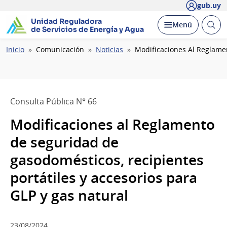
gub.uy
Unidad Reguladora
Abrir
Desplegar
Menú
de Servicios de Energía y Agua
busc
Ruta
Inicio
Comunicación
Noticias
Modificaciones Al Reglamen
de
navegación
Consulta Pública N° 66
Modificaciones al Reglamento
de seguridad de
gasodomésticos, recipientes
portátiles y accesorios para
GLP y gas natural
23/08/2024