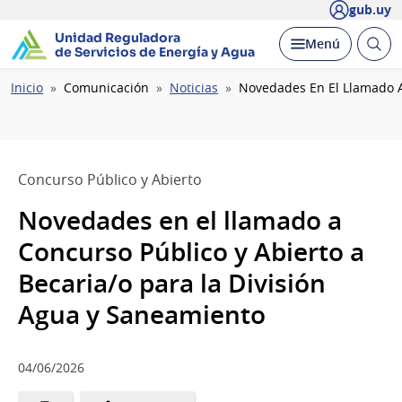
gub.uy
Unidad Reguladora
Abrir
Desplegar
Menú
de Servicios de Energía y Agua
busc
Ruta
Inicio
Comunicación
Noticias
Novedades En El Llamado A
de
navegación
Concurso Público y Abierto
Novedades en el llamado a
Concurso Público y Abierto a
Becaria/o para la División
Agua y Saneamiento
04/06/2026