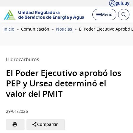
gub.uy
Unidad Reguladora
Abrir
Desplegar
Menú
de Servicios de Energía y Agua
busc
Ruta
Inicio
Comunicación
Noticias
El Poder Ejecutivo Aprobó 
de
navegación
Hidrocarburos
El Poder Ejecutivo aprobó los
PEP y Ursea determinó el
valor del PMIT
29/01/2026
Compartir