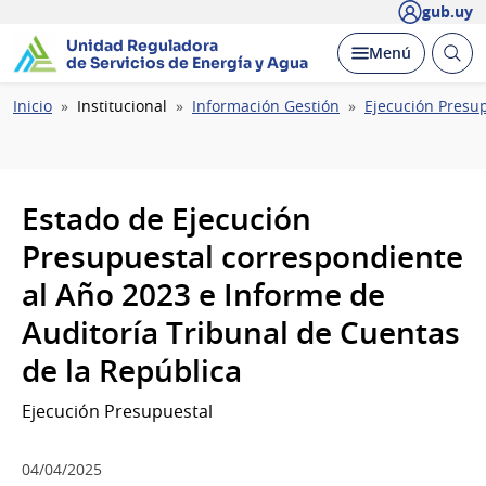
gub.uy
Unidad Reguladora
Abrir
Desplegar
Menú
de Servicios de Energía y Agua
busc
Ruta
Inicio
Institucional
Información Gestión
Ejecución Presu
de
navegación
Estado de Ejecución
Presupuestal correspondiente
al Año 2023 e Informe de
Auditoría Tribunal de Cuentas
de la República
Ejecución Presupuestal
04/04/2025