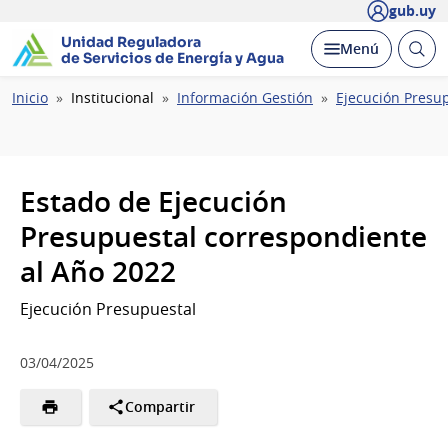
gub.uy
Unidad Reguladora
Abrir
Desplegar
Menú
de Servicios de Energía y Agua
busc
Ruta
Inicio
Institucional
Información Gestión
Ejecución Presu
de
navegación
Estado de Ejecución
Presupuestal correspondiente
al Año 2022
Ejecución Presupuestal
03/04/2025
Compartir