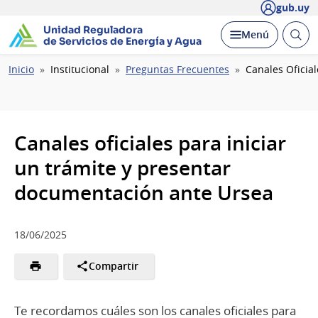
gub.uy
Unidad Reguladora
Abrir
Desplegar
Menú
de Servicios de Energía y Agua
busc
Ruta
Inicio
Institucional
Preguntas Frecuentes
Canales Oficia
de
navegación
Canales oficiales para iniciar
un trámite y presentar
documentación ante Ursea
18/06/2025
Compartir
Te recordamos cuáles son los canales oficiales para