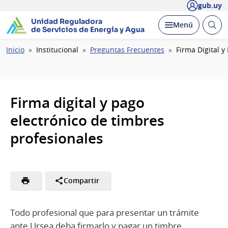
gub.uy
Unidad Reguladora
Abrir
Desplegar
Menú
de Servicios de Energía y Agua
busc
Ruta
Inicio
Institucional
Preguntas Frecuentes
Firma Digital y
de
navegación
Firma digital y pago
electrónico de timbres
profesionales
Compartir
Todo profesional que para presentar un trámite
ante Ursea deba firmarlo y pagar un timbre