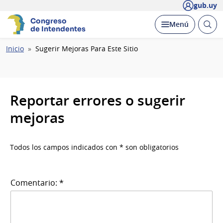
gub.uy
Congreso
Abrir
Desplegar
Menú
de Intendentes
busc
Ruta
Inicio
Sugerir Mejoras Para Este Sitio
de
navegación
Reportar errores o sugerir
mejoras
Todos los campos indicados con * son obligatorios
Comentario: *