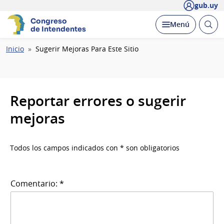
gub.uy
Congreso
Abrir
Desplegar
Menú
de Intendentes
busc
Ruta
Inicio
Sugerir Mejoras Para Este Sitio
de
navegación
Reportar errores o sugerir
mejoras
Todos los campos indicados con * son obligatorios
Comentario: *