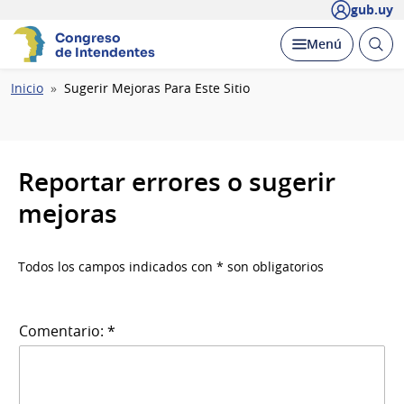
gub.uy
Congreso
Abrir
Desplegar
Menú
de Intendentes
busc
Ruta
Inicio
Sugerir Mejoras Para Este Sitio
de
navegación
Reportar errores o sugerir
mejoras
Todos los campos indicados con * son obligatorios
Comentario: *