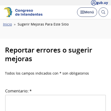
gub.uy
Congreso
Abrir
Desplegar
Menú
de Intendentes
busc
Ruta
Inicio
Sugerir Mejoras Para Este Sitio
de
navegación
Reportar errores o sugerir
mejoras
Todos los campos indicados con * son obligatorios
Comentario: *