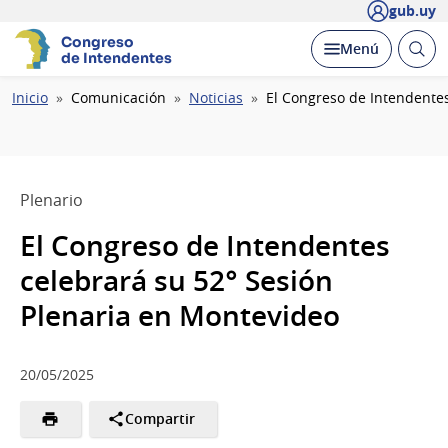
gub.uy
Congreso
Abrir
Desplegar
Menú
de Intendentes
busc
Ruta
Inicio
Comunicación
Noticias
El Congreso de Intendente
de
navegación
Plenario
El Congreso de Intendentes
celebrará su 52° Sesión
Plenaria en Montevideo
20/05/2025
Compartir