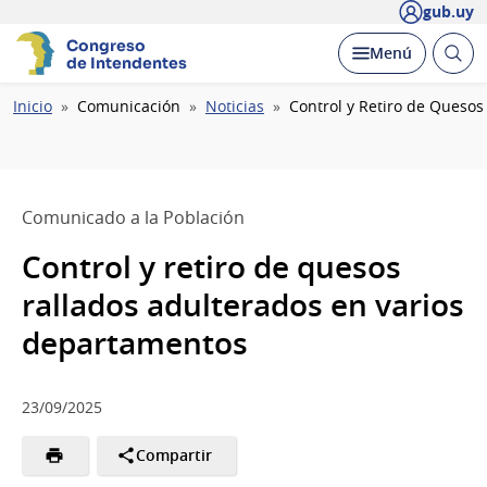
gub.uy
Congreso
Abrir
Desplegar
Menú
de Intendentes
busc
Ruta
Inicio
Comunicación
Noticias
Control y Retiro de Queso
de
navegación
Comunicado a la Población
Control y retiro de quesos
rallados adulterados en varios
departamentos
23/09/2025
Compartir