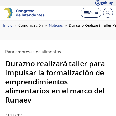
gub.uy
Congreso
Abrir
Desplegar
Menú
de Intendentes
busc
Ruta
Inicio
Comunicación
Noticias
Durazno Realizará Taller 
de
navegación
Para empresas de alimentos
Durazno realizará taller para
impulsar la formalización de
emprendimientos
alimentarios en el marco del
Runaev
21/11/2025