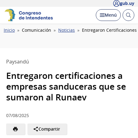
gub.uy
Congreso
Abrir
Desplegar
Menú
de Intendentes
busc
Ruta
Inicio
Comunicación
Noticias
Entregaron Certificacion
de
navegación
Paysandú
Entregaron certificaciones a
empresas sanduceras que se
sumaron al Runaev
07/08/2025
Compartir