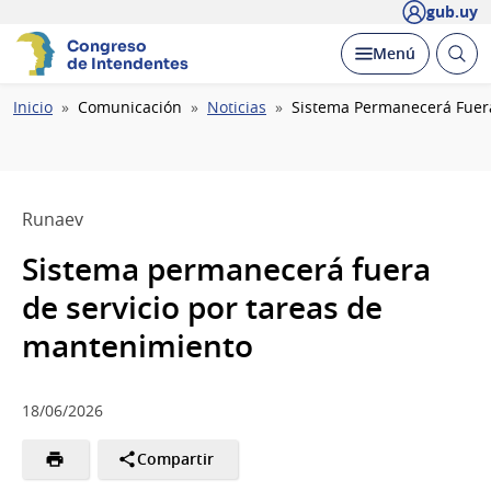
gub.uy
Congreso
Abrir
Desplegar
Menú
de Intendentes
busc
Ruta
Inicio
Comunicación
Noticias
Sistema Permanecerá Fuera
de
navegación
Runaev
Sistema permanecerá fuera
de servicio por tareas de
mantenimiento
18/06/2026
Compartir