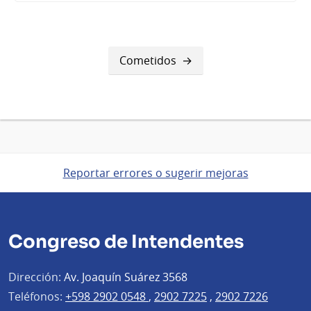
Cometidos
Reportar errores o sugerir mejoras
Congreso de Intendentes
Dirección:
Av. Joaquín Suárez 3568
Teléfonos:
+598 2902 0548
,
2902 7225
,
2902 7226