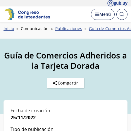
gub.uy
Congreso
Abrir
Desplegar
Menú
de Intendentes
busc
Ruta
Inicio
Comunicación
Publicaciones
Guía de Comercios Ad
de
navegación
Guía de Comercios Adheridos a
la Tarjeta Dorada
Compartir
Fecha de creación
25/11/2022
Tipo de publicación