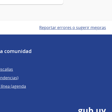
Reportar errores o sugerir mejoras
 la comunidad
scalías
endencias)
 línea (agenda
gub.uy