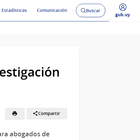
 Estadísticas
Comunicación
Buscar
Abrir
Desplegar
gub.uy
buscador
menú
y
de
vestigación
Compartir
 para abogados de