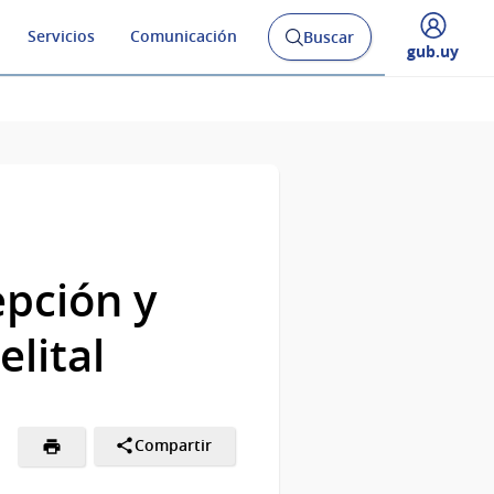
Servicios
Comunicación
Buscar
Abrir
Desplegar
gub.uy
buscador
menú
y
de
pción y
lital
Compartir