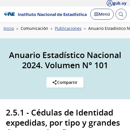
gub.uy
Abrir
Desplegar
Menú
Instituto Nacional de Estadística
busc
Ruta
Inicio
Comunicación
Publicaciones
Anuario Estadistico 
de
navegación
Anuario Estadístico Nacional
2024. Volumen N° 101
Compartir
2.5.1 - Cédulas de Identidad
expedidas, por tipo y grandes