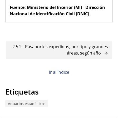
Fuente: Ministerio del Interior (MI) - Dirección
Nacional de Identificación Civil (DNIC).
Enlaces
2.5.2 - Pasaportes expedidos, por tipo y grandes
transversales
áreas, según año
de
Book
Ir al Índice
para
2.5.1
Etiquetas
-
Anuarios estadísticos
Cédulas