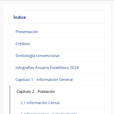
de
Identidad
expedidas,
Índice
por
Presentación
tipo
y
Créditos
grandes
Simbología convencional
áreas,
Infografías Anuario Estadístico 2024
según
año
Capitulo 1 - Información General
Capítulo 2 - Población
2.1 Información Censal