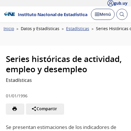
gub.uy
Abrir
Desplegar
Menú
Instituto Nacional de Estadística
busc
Ruta
Inicio
Datos y Estadísticas
Estadísticas
Series Históricas
de
navegación
Series históricas de actividad,
empleo y desempleo
Estadísticas
01/01/1996
Compartir
Se presentan estimaciones de los indicadores de