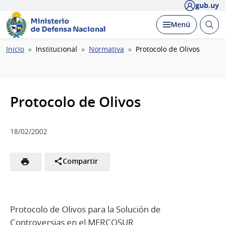
gub.uy
Ministerio
Abrir
Desplegar
Menú
de Defensa Nacional
busc
Ruta
Inicio
Institucional
Normativa
Protocolo de Olivos
de
navegación
Protocolo de Olivos
18/02/2002
Compartir
Protocolo de Olivos para la Solución de
Controversias en el MERCOSUR