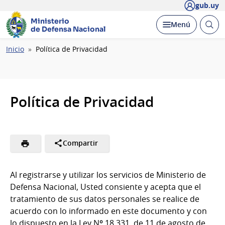
gub.uy
Ministerio
Abrir
Desplegar
Menú
de Defensa Nacional
busc
Ruta
Inicio
Política de Privacidad
de
navegación
Política de Privacidad
Compartir
Al registrarse y utilizar los servicios de Ministerio de
Defensa Nacional, Usted consiente y acepta que el
tratamiento de sus datos personales se realice de
acuerdo con lo informado en este documento y con
lo dispuesto en la Ley Nº 18.331, de 11 de agosto de