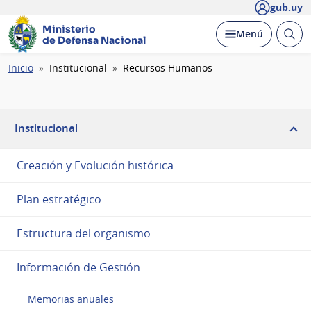
gub.uy
Ministerio
Abrir
Desplegar
Menú
de Defensa Nacional
busc
Ruta
Inicio
Institucional
Recursos Humanos
de
navegación
Institucional
Creación y Evolución histórica
Plan estratégico
Estructura del organismo
Información de Gestión
Memorias anuales