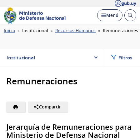
gub.uy
Ministerio
Abrir
Desplegar
Menú
de Defensa Nacional
busc
Ruta
Inicio
Institucional
Recursos Humanos
Remuneraciones
de
navegación
Institucional
Filtros
Remuneraciones
Compartir
Jerarquía de Remuneraciones para
Ministerio de Defensa Nacional