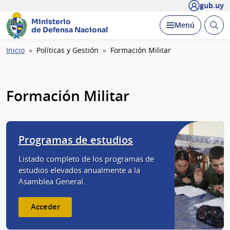
gub.uy
Ministerio
Abrir
Desplegar
Menú
de Defensa Nacional
busc
Ruta
Inicio
Políticas y Gestión
Formación Militar
de
navegación
Formación Militar
Programas de estudios
Listado completo de los programas de
estudios elevados anualmente a la
Asamblea General.
Acceder