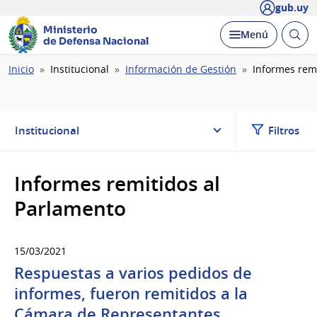
gub.uy
Ministerio
Abrir
Desplegar
Menú
de Defensa Nacional
busc
Ruta
Inicio
Institucional
Información de Gestión
Informes rem
de
navegación
Institucional
Filtros
Informes remitidos al
Parlamento
15/03/2021
Respuestas a varios pedidos de
informes, fueron remitidos a la
Cámara de Representantes.