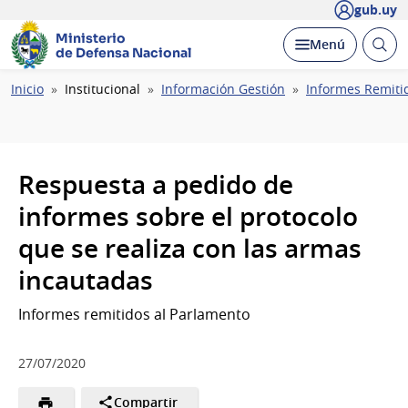
gub.uy
Ministerio
Abrir
Desplegar
Menú
de Defensa Nacional
busc
Ruta
Inicio
Institucional
Información Gestión
Informes Remiti
de
navegación
Respuesta a pedido de
informes sobre el protocolo
que se realiza con las armas
incautadas
Informes remitidos al Parlamento
27/07/2020
Compartir