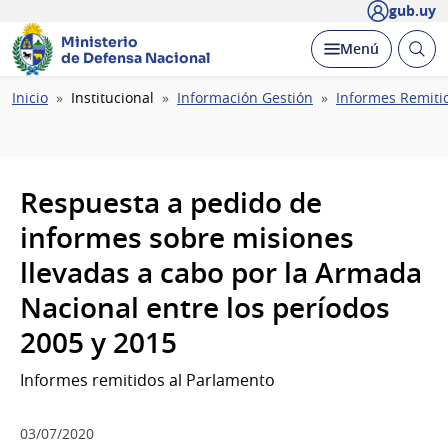
gub.uy
Ministerio
Abrir
Desplegar
Menú
de Defensa Nacional
busc
Ruta
Inicio
Institucional
Información Gestión
Informes Remiti
de
navegación
Respuesta a pedido de
informes sobre misiones
llevadas a cabo por la Armada
Nacional entre los períodos
2005 y 2015
Informes remitidos al Parlamento
03/07/2020