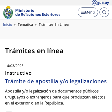
gub.uy
Ministerio
Abrir
Desplegar
Menú
de Relaciones Exteriores
busc
Ruta
Inicio
Tematica
Trámites En Línea
de
navegación
Trámites en línea
14/03/2025
Instructivo
Trámite de apostilla y/o legalizaciones
Apostilla y/o legalización de documentos públicos
uruguayos o extranjeros para que produzcan efectos
en el exterior o en la República.