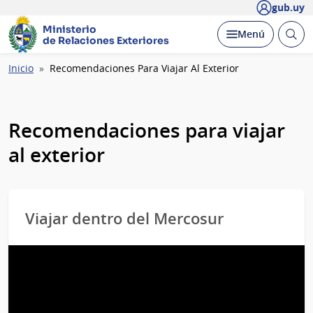
gub.uy
Ministerio
Abrir
Desplegar
Menú
de Relaciones Exteriores
busc
Ruta
Inicio
Recomendaciones Para Viajar Al Exterior
de
navegación
Recomendaciones para viajar
al exterior
Viajar dentro del Mercosur