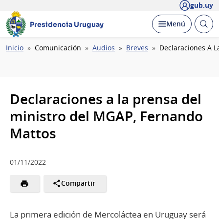
gub.uy
Abrir
Desplegar
Menú
Presidencia Uruguay
busc
Ruta
Inicio
Comunicación
Audios
Breves
Declaraciones A L
de
navegación
Declaraciones a la prensa del
ministro del MGAP, Fernando
Mattos
01/11/2022
Compartir
La primera edición de Mercoláctea en Uruguay será