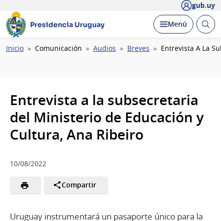
gub.uy
Abrir
Desplegar
Menú
Presidencia Uruguay
busc
Ruta
Inicio
Comunicación
Audios
Breves
Entrevista A La Su
de
navegación
Entrevista a la subsecretaria
del Ministerio de Educación y
Cultura, Ana Ribeiro
10/08/2022
Compartir
Uruguay instrumentará un pasaporte único para la