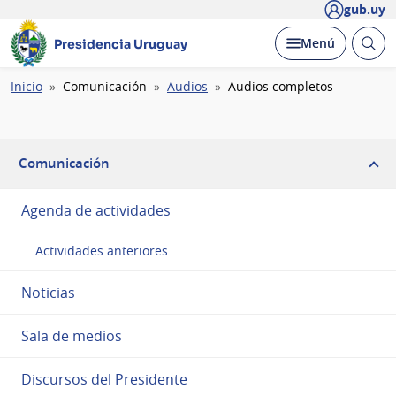
gub.uy
Abrir
Desplegar
Menú
Presidencia Uruguay
busc
Ruta
Inicio
Comunicación
Audios
Audios completos
de
navegación
Comunicación
Agenda de actividades
Actividades anteriores
Noticias
Sala de medios
Discursos del Presidente