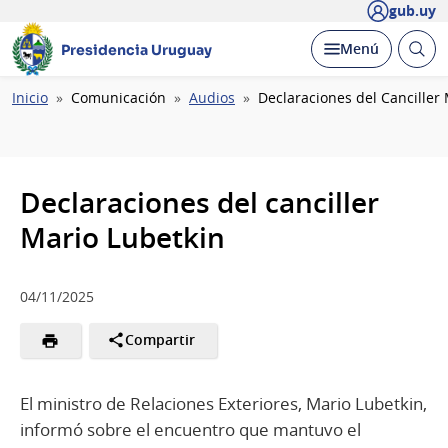
gub.uy
Abrir
Desplegar
Menú
Presidencia Uruguay
busc
Ruta
Inicio
Comunicación
Audios
Declaraciones del Canciller
de
navegación
Declaraciones del canciller
Mario Lubetkin
04/11/2025
Compartir
El ministro de Relaciones Exteriores, Mario Lubetkin,
informó sobre el encuentro que mantuvo el