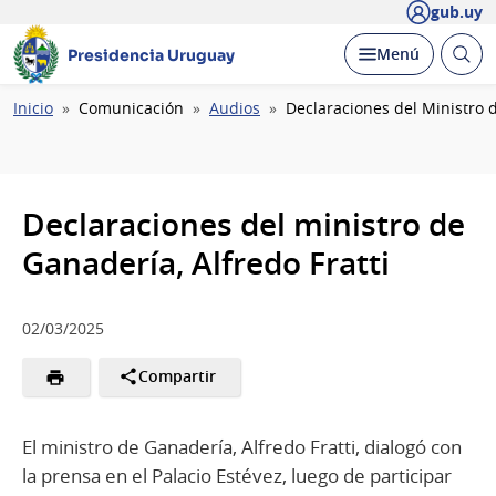
gub.uy
Abrir
Desplegar
Menú
Presidencia Uruguay
busc
Ruta
Inicio
Comunicación
Audios
Declaraciones del Ministro d
de
navegación
Declaraciones del ministro de
Ganadería, Alfredo Fratti
02/03/2025
Compartir
El ministro de Ganadería, Alfredo Fratti, dialogó con
la prensa en el Palacio Estévez, luego de participar