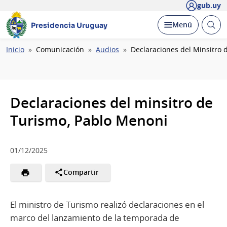
gub.uy
Abrir
Desplegar
Menú
Presidencia Uruguay
busc
Ruta
Inicio
Comunicación
Audios
Declaraciones del Minsitro 
de
navegación
Declaraciones del minsitro de
Turismo, Pablo Menoni
01/12/2025
Compartir
El ministro de Turismo realizó declaraciones en el
marco del lanzamiento de la temporada de