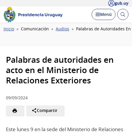
gub.uy
Abrir
Desplegar
Menú
Presidencia Uruguay
busc
Ruta
Inicio
Comunicación
Audios
Palabras de Autoridades En 
de
navegación
Palabras de autoridades en
acto en el Ministerio de
Relaciones Exteriores
09/09/2024
Compartir
Este lunes 9 en la sede del Ministerio de Relaciones