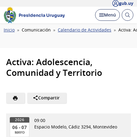
gub.uy
Abrir
Desplegar
Menú
Presidencia Uruguay
busc
Ruta
Inicio
Comunicación
Calendario de Actividades
Activa: 
de
navegación
Activa: Adolescencia,
Comunidad y Territorio
Compartir
09:00
2026
Espacio Modelo, Cádiz 3294, Montevideo
06 - 07
MAYO